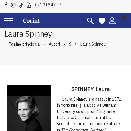
021 319 47 97
Laura Spinney
Pagina principală
Autori
S
Laura Spinney
SPINNEY, Laura
Laura Spinney s-a născut în 1971,
în Yorkshire, şi a absolvit Durham
University cu o diplomă în Ştiinţe
Naturale. Ca jurnalist ştiinţific,
scrierile ei au apărut, printre altele,
în
The Economist, National