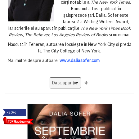
cărți notabile a
The New York Times
.
Romanul a fost publicat în
șaisprezece țări. Dalia. Sofer este
laureată a Whiting Writers’ Award,
iar scrierile ei au apărut în publicațiile
The New York
Times Book
Review
,
The Believer
,
Los Angeles Review of Books
și nu numai.
Născută în Teheran, autoarea locuiește în New York City și predă
la The City College of New York.
Mai multe despre autoare:
www.daliasofer.com
Setati
ascendent
-20%