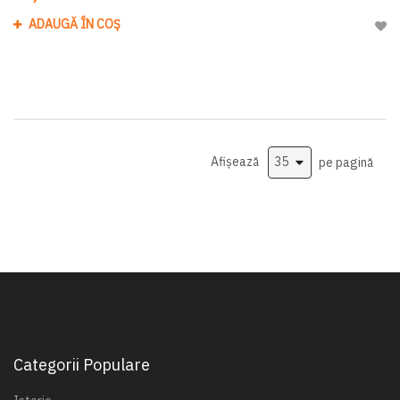
ADAUGĂ ÎN COȘ
Adau
Afișează
pe pagină
Categorii Populare