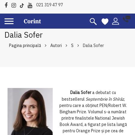
021 319 47 97
Dalia Sofer
Pagina principală
Autori
S
Dalia Sofer
Dalia Sofer
a debutat cu
bestsellerul
Septembrie
în
Shīrāz
,
pentru care a obținut PEN/Robert W.
Bingham Prize. Volumul s-a numărat
printre finalistele National Jewish
Book Award, a figurat pe lista lungă
pentru Orange Prize și pe cea de