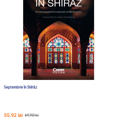
Septembrie în Shīrāz
55,92 lei
69,90 lei