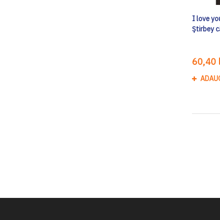
I love yo
Știrbey c
60,40 l
ADAU