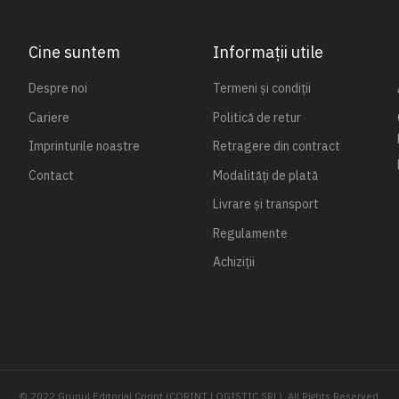
Cine suntem
Informații utile
Despre noi
Termeni și condiții
Cariere
Politică de retur
Imprinturile noastre
Retragere din contract
Contact
Modalități de plată
Livrare și transport
Regulamente
Achiziții
© 2022 Grupul Editorial Corint (CORINT LOGISTIC SRL). All Rights Reserved.