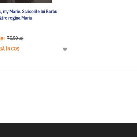
u, my Marie. Scrisorile lui Barbu
ătre regina Maria
ei
75,50 lei
GĂ ÎN COȘ
Adaugă
la
Lista
de
Dorinte