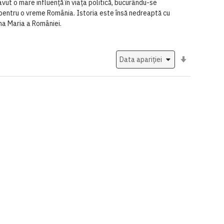
avut o mare influență în viața politică, bucurându-se
ă pentru o vreme România. Istoria este însă nedreaptă cu
ina Maria a României.
Setati
ascendent