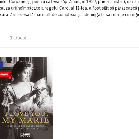
iilor Coroanei și, pentru câteva săptămâni, în 1927, prim-ministru), dar a 
cauza urii neîmpăcate a regelui Carol al II-lea, a fost silit să părăseasc
se arată interesată mai mult de complexa și îndelungata sa relație cu reg
1
articol