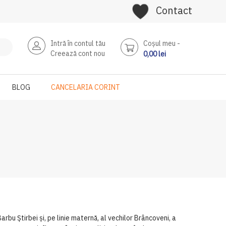
Contact
Intră în contul tău
Coşul meu
Creează cont nou
0,00 lei
BLOG
CANCELARIA CORINT
bu Știrbei și, pe linie maternă, al vechilor Brâncoveni, a