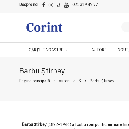
Despre noi
021 319 47 97
CĂRȚILE NOASTRE
AUTORI
NOUT
Barbu Știrbey
Pagina principală
Autori
S
Barbu Știrbey
Barbu Știrbey
(1872–1946) a fost un om politic, un mare finan