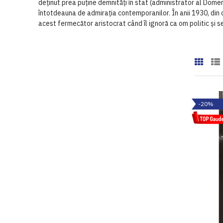
deținut prea puține demnități în stat (administrator al Domen
întotdeauna de admirația contemporanilor. În anii 1930, din 
acest fermecător aristocrat când îl ignoră ca om politic și 
-20%