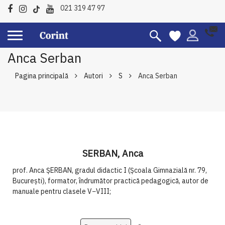
021 319 47 97
Anca Serban
Pagina principală
Autori
S
Anca Serban
SERBAN, Anca
prof.
Anca ȘERBAN
, gradul didactic I (Școala Gimnazială nr. 79,
București), formator, îndrumător practică pedagogică, autor de
manuale pentru clasele V−VIII;
Setati