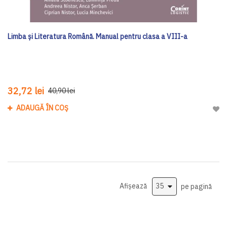
Limba și Literatura Română. Manual pentru clasa a VIII-a
32,72 lei
40,90 lei
ADAUGĂ ÎN COȘ
Adau
Afișează
pe pagină