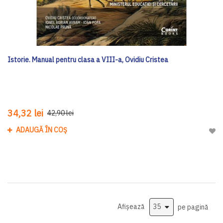
Istorie. Manual pentru clasa a VIII-a, Ovidiu Cristea
34,32 lei
42,90 lei
ADAUGĂ ÎN COȘ
Adau
Afișează
pe pagină