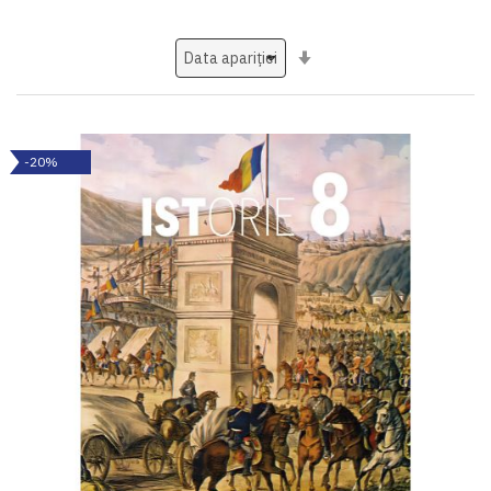
Setati
ascendent
-20%