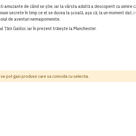
muzante de când se ştie, iar la vârsta adultă a descoperit cu uimire că m
isiuni secrete în timp ce el se ducea la şcoală, aşa că, la un moment dat, 
t soiul de aventuri nemaipomenite.
Ţării Galilor, iar în prezent trăieşte la Manchester.
 se pot gasi produse care sa coincida cu selectia.