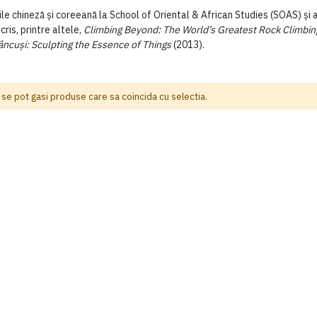
e chineză și coreeană la School of Oriental & African Studies (SOAS) și 
ris, printre altele,
Climbing Beyond: The World’s Greatest Rock Climbi
âncuși: Sculpting the Essence of Things
(2013).
 se pot gasi produse care sa coincida cu selectia.