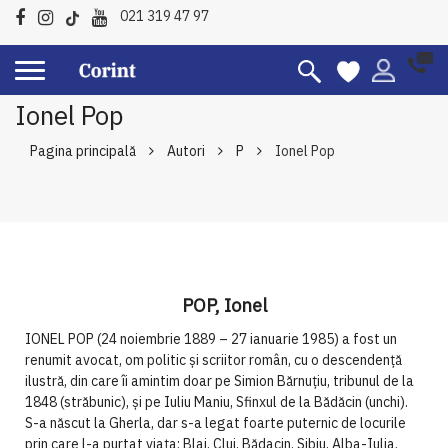
021 319 47 97
Ionel Pop
Pagina principală
Autori
P
Ionel Pop
POP, Ionel
IONEL POP (24 noiembrie 1889 – 27 ianuarie 1985) a fost un
renumit avocat, om politic și scriitor român, cu o descendență
ilustră, din care îi amintim doar pe Simion Bărnuțiu, tribunul de la
1848 (străbunic), și pe Iuliu Maniu, Sfinxul de la Bădăcin (unchi).
S-a născut la Gherla, dar s-a legat foarte puternic de locurile
prin care l-a purtat viața: Blaj, Cluj, Bădacin, Sibiu, Alba-Iulia,