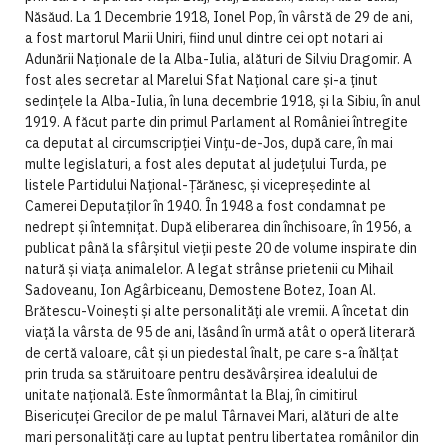
Năsăud. La 1 Decembrie 1918, Ionel Pop, în vârstă de 29 de ani,
a fost martorul Marii Uniri, fiind unul dintre cei opt notari ai
Adunării Naționale de la Alba-Iulia, alături de Silviu Dragomir. A
fost ales secretar al Marelui Sfat Național care și-a ținut
sedințele la Alba-Iulia, în luna decembrie 1918, și la Sibiu, în anul
1919. A făcut parte din primul Parlament al României întregite
ca deputat al circumscripției Vințu-de-Jos, după care, în mai
multe legislaturi, a fost ales deputat al județului Turda, pe
listele Partidului Național-Țărănesc, și vicepreședinte al
Camerei Deputaților în 1940. În 1948 a fost condamnat pe
nedrept și întemnițat. După eliberarea din închisoare, în 1956, a
publicat până la sfârșitul vieții peste 20 de volume inspirate din
natură și viața animalelor. A legat strânse prietenii cu Mihail
Sadoveanu, Ion Agârbiceanu, Demostene Botez, Ioan Al.
Brătescu-Voinești și alte personalități ale vremii. A încetat din
viață la vârsta de 95 de ani, lăsând în urmă atât o operă literară
de certă valoare, cât și un piedestal înalt, pe care s-a înălțat
prin truda sa stăruitoare pentru desăvârșirea idealului de
unitate națională. Este înmormântat la Blaj, în cimitirul
Bisericuței Grecilor de pe malul Târnavei Mari, alături de alte
mari personalități care au luptat pentru libertatea românilor din