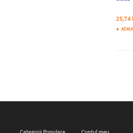
25,74 l
ADAU
Categorii Populare
Contul meu