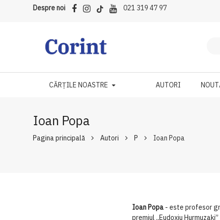
Despre noi
021 319 47 97
CĂRȚILE NOASTRE
AUTORI
NOUT
Ioan Popa
Pagina principală
Autori
P
Ioan Popa
Ioan Popa
- este profesor gra
premiul „Eudoxiu Hurmuzaki”