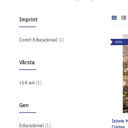
Imprint
produs
Corint Educaţional
1
-40%
Vârsta
produs
+14 ani
1
Gen
Istorie. 
produs
Educațional
1
Cristea