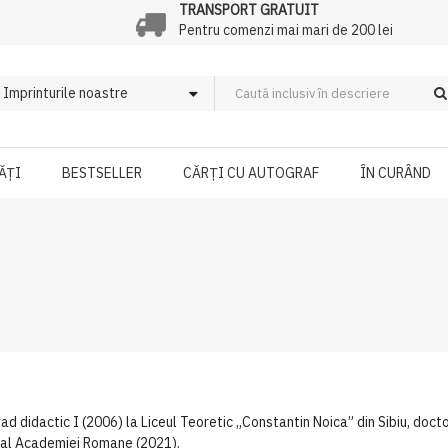
TRANSPORT GRATUIT
Pentru comenzi mai mari de 200 lei
ĂȚI
BESTSELLER
CĂRȚI CU AUTOGRAF
ÎN CURÂND
d didactic I (2006) la Liceul Teoretic „Constantin Noica” din Sibiu, doctor 
 al Academiei Romane (2021).