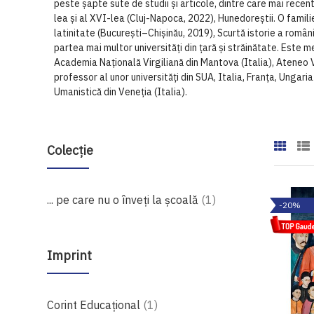
peste șapte sute de studii și articole, dintre care mai recent
lea și al XVI-lea (Cluj-Napoca, 2022), Hunedoreștii. O famil
latinitate (București–Chișinău, 2019), Scurtă istorie a român
partea mai multor universități din țară și străinătate. Este 
Academia Națională Virgiliană din Mantova (Italia), Ateneo V
professor al unor universități din SUA, Italia, Franța, Ungari
Umanistică din Veneția (Italia).
Colecție
produs
... pe care nu o înveți la școală
1
-20%
Imprint
produs
Corint Educaţional
1