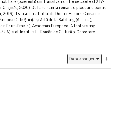
 nobiliare (boierești) din Transilvania între secolele al XIV-
-Chișinău, 2020), De la romani la români: o pledoarie pentru
a, 2019). I s-a acordat titlul de Doctor Honoris Causa din
uropeană de Știință și Artă de la Salzburg (Austria),
din Paris (Franța), Academia Europaea. A fost visiting
k (SUA) și al Institutului Român de Cultură și Cercetare
Setati
ascendent