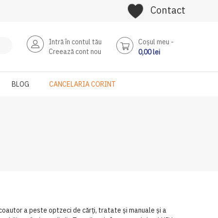
Contact
Intră în contul tău
Coşul meu
Creează cont nou
0,00 lei
BLOG
CANCELARIA CORINT
coautor a peste optzeci de cărți, tratate și manuale și a