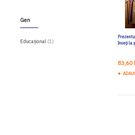
Gen
Prezentul
produs
Educațional
1
înveți la
83,60 l
ADAU