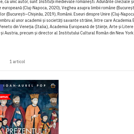
e, ca unic autor, sunt Instituții medievale românești. Adunările cneziale și
ie europeană (Cluj-Napoca, 2020), Veghea asupra limbii române (București
ilor (București–Chișinău, 2019), Românii. Eseuri dinspre Unire (Cluj-Napoc
membru al unor academii și societăți savante străine, între care Academia E
eneto din Veneția (Italia), Academia Europeană de Științe, Arte și Litere 
a și Austria, precum și director al Institutului Cultural Român din New Yor
1
articol