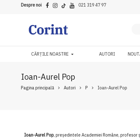
Despre noi
021 319 47 97
CĂRȚILE NOASTRE
AUTORI
NOUT
Ioan-Aurel Pop
Pagina principală
Autori
P
Ioan-Aurel Pop
Ioan-Aurel Pop
, președintele Academiei Române, profesor și 