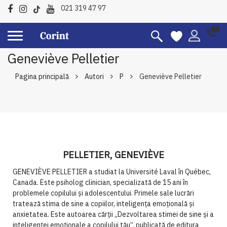
021 319 47 97
Geneviève Pelletier
Pagina principală
Autori
P
Geneviève Pelletier
PELLETIER, GENEVIÈVE
GENEVIÈVE PELLETIER a studiat la Université Laval în Qué­bec,
Canada. Este psiholog clinician, specializată de 15 ani în
problemele copilului și adolescentului. Primele sale lucrări
tratează stima de sine a copiilor, inteligența emoțională și
anxietatea. Este autoarea cărții „Dez­voltarea stimei de sine și a
inteligenței emoționale a copilului tău”, publicată de editura