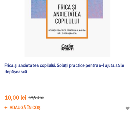
Frica și anxietatea copilului. Soluții practice pentru a-l ajuta să le
depășească
10,00 lei
69,90 lei
ADAUGĂ ÎN COȘ
Adau