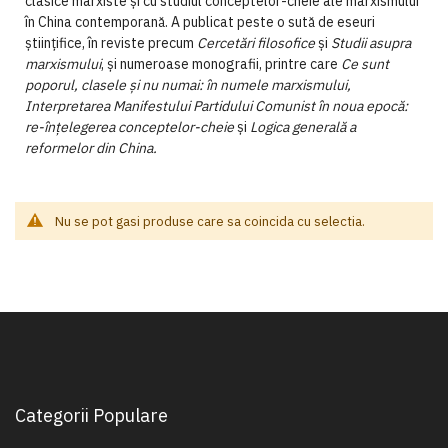
clasice marxiste și cu studiul conceptelor-cheie ale marxismului
în China contemporană. A publicat peste o sută de eseuri
științifice, în reviste precum
Cercetări filosofice
și
Studii
asupra
marxismului
, și numeroase monografii, printre care
Ce sunt
poporul, clasele și nu numai: în
numele marxismului,
Interpretarea
Manifestului Partidului Comunist
în noua epocă:
re-înțelegerea conceptelor-cheie
și
Logica generală a
reformelor din China.
Nu se pot gasi produse care sa coincida cu selectia.
Categorii Populare