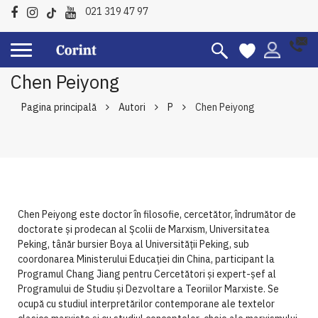
021 319 47 97
Chen Peiyong
Pagina principală
Autori
P
Chen Peiyong
Chen Peiyong este doctor în filosofie, cercetător, îndrumător de
doctorate și prodecan al Școlii de Marxism, Universitatea
Peking, tânăr bursier Boya al Universității Peking, sub
coordonarea Ministerului Educației din China, participant la
Programul Chang Jiang pentru Cercetători și expert-șef al
Programului de Studiu și Dezvoltare a Teoriilor Marxiste. Se
ocupă cu studiul interpretărilor contemporane ale textelor