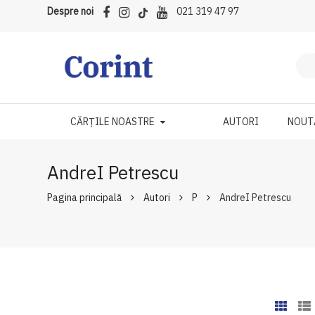
Despre noi
021 319 47 97
CĂRȚILE NOASTRE
AUTORI
NOUT
AndreI Petrescu
Pagina principală
Autori
P
AndreI Petrescu