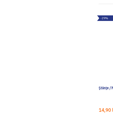
-29%
Ştiinţe /
14,90 l