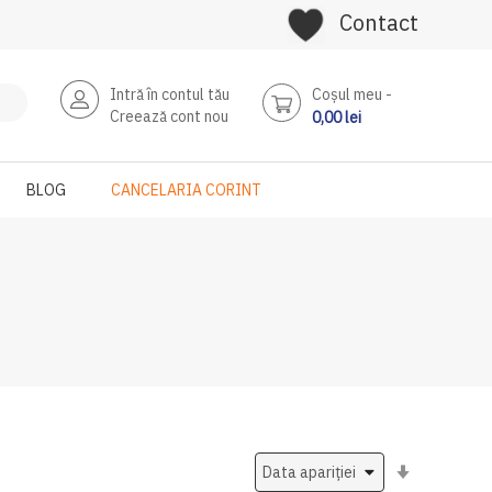
Contact
Intră în contul tău
Coşul meu
Creează cont nou
0,00 lei
BLOG
CANCELARIA CORINT
Setati
ascendent