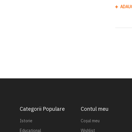
ADAU
Categorii Populare
Contul meu
Istorie
Coșul meu
Educațional
Wishlist