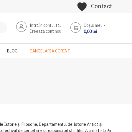
Contact
Intră în contul tău
Coşul meu
Creează cont nou
0,00 lei
BLOG
CANCELARIA CORINT
 Istorie și Filosofie, Departamentul de Istorie Antică și
lectivul de cercetare și responsabil științific. A urmat stagii