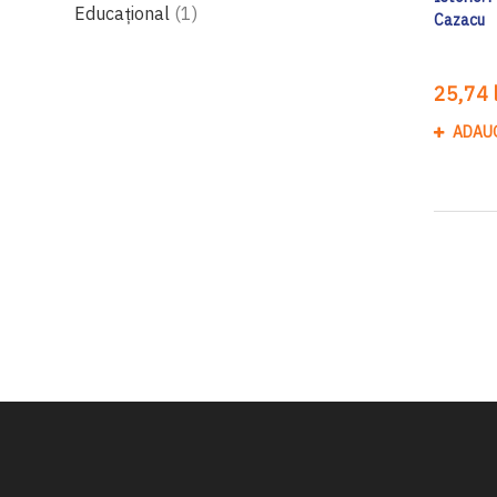
produs
Educațional
1
Cazacu
25,74 l
ADAU