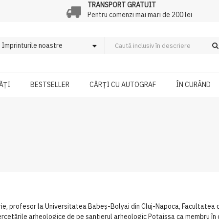
TRANSPORT GRATUIT
Pentru comenzi mai mari de 200 lei
ĂȚI
BESTSELLER
CĂRȚI CU AUTOGRAF
ÎN CURÂND
rie, profesor la Universitatea Babeș-Bolyai din Cluj-Napoca, Facultatea de
ercetările arheologice de pe șantierul arheologic Potaissa ca membru în co