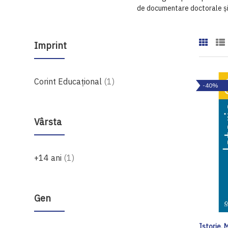
de documentare doctorale și p
Imprint
produs
Corint Educaţional
1
-40%
Vârsta
produs
+14 ani
1
Gen
Istorie. 