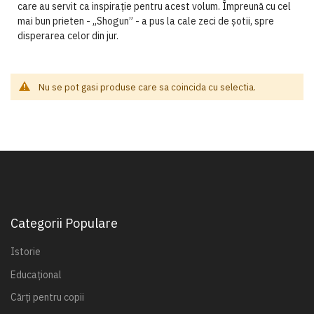
care au servit ca inspirație pentru acest volum. Împreună cu cel
mai bun prieten - „Shogun” - a pus la cale zeci de șotii, spre
disperarea celor din jur.
Nu se pot gasi produse care sa coincida cu selectia.
Categorii Populare
Istorie
Educațional
Cărți pentru copii