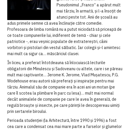
Pseudonimul „Franco” a apărut mult
mai târziu, în armată, și l-a însoțit de
atunci peste tot. Anii de școală au
adus primele semne că avea înclinație către comedie.
Profesoara de limba română nu a putut niciodată să priceapă de
ce toate compunerile lui, indiferent de temă - chiar și cele
patriotice -, erau veșnic populate de extratereștri, câini
vorbitori și pistolari din vestul sălbatic. Iar colegii și-l amintesc
mai mult ca sigur ca… măscăriciul clasei.
În liceu, a preferat întotdeauna să înlocuiască lecturile
obligatorii din Minulescu și Sadoveanu cu altele, care i se păreau
mult mai captivante… Jerome K. Jerome, Vlad Mușatescu, P.G.
Wodehouse erau autorii săi preferați și inspirație pentru mai
târziu. Animalul său de companie era în acei ani un motan (pe
care îl scotea la plimbare în parc cu lesa)… mult mai normal
decât animalele de companie pe care le avea în generală, de
regulă broaște și insecte, pe care părinții le descopereau uimiți
prin sertarele biroului.
Perioada studenției (la Arhitectură, între 1990 și 1996) a fost
cea care a condensat cea mai mare parte a farselor și glumelor