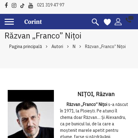
021 319 47 97
Răzvan „Franco” Nițoi
Pagina principală
Autori
N
Răzvan „Franco” Nițoi
NIȚOI, Răzvan
Răzvan „Franco” Nițoi
s-a născut
în 1971, la Ploiești. Pe atunci îl
chema doar Răzvan… Și Alexandru,
ca pe bunicul lui, de la care a
moștenit marele apetit pentru
glume, farse și năzdrăvănii.