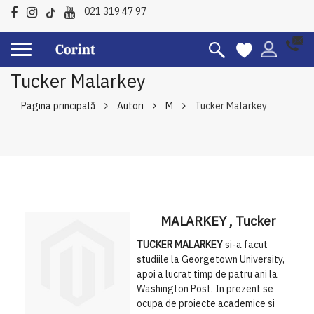
021 319 47 97
Tucker Malarkey
Pagina principală
Autori
M
Tucker Malarkey
MALARKEY
, Tucker
TUCKER MALARKEY
si-a facut
studiile la Georgetown University,
apoi a lucrat timp de patru ani la
Washington Post. In prezent se
ocupa de proiecte academice si