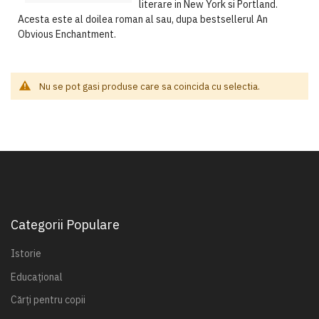
literare in New York si Portland.
Acesta este al doilea roman al sau, dupa bestsellerul An
Obvious Enchantment.
Nu se pot gasi produse care sa coincida cu selectia.
Categorii Populare
Istorie
Educațional
Cărți pentru copii