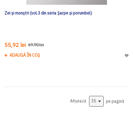
Zei și monștri (vol.3 din seria Șarpe și porumbel)
55,92 lei
69,90 lei
ADAUGĂ ÎN COȘ
Adau
Afișează
pe pagină