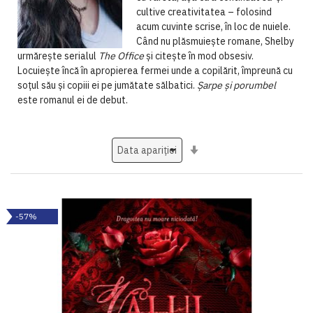
cultive creativitatea – folosind
acum cuvinte scrise, în loc de nuiele.
Când nu plăsmuiește romane, Shelby
urmărește serialul
The Office
și citește în mod obsesiv.
Locuiește încă în apropierea fermei unde a copilărit, împreună cu
soțul său și copiii ei pe jumătate sălbatici.
Șarpe și porumbel
este romanul ei de debut.
Setati
ascendent
-57%