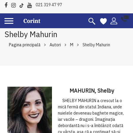
021 319 47 97
Shelby Mahurin
Pagina principală
Autori
M
Shelby Mahurin
MAHURIN, Shelby
SHELBY MAHURIN a crescut la o
mică fermă din statul Indiana, unde
nuielele deveneau baghete magice,
iar vacile – dragoni. Imaginația
debordantă nu i s-a îmblânzit odată
cu vârsta, așa că a continuat să-și