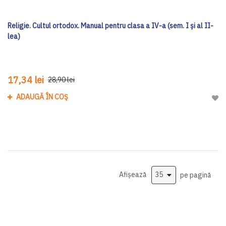
Religie. Cultul ortodox. Manual pentru clasa a IV-a (sem. I şi al II-
lea)
17,34 lei
28,90 lei
ADAUGĂ ÎN COȘ
Adau
Afișează
pe pagină