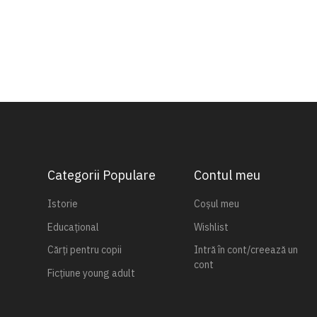
Categorii Populare
Contul meu
Istorie
Coșul meu
Educațional
Wishlist
Cărți pentru copii
Intră în cont/creează un
cont
Ficțiune young adult