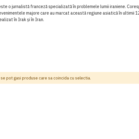
o jurnalistă franceză specializată în problemele lumii iraniene. Cores
evenimentele majore care au marcat această regiune asiatică în ultimii 12
lizat în Irak şi în Iran.
 se pot gasi produse care sa coincida cu selectia.