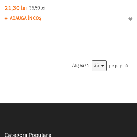
21,30 lei
35,50 lei
ADAUGĂ ÎN COȘ
Adau
Afișează
pe pagină
Categorii Populare