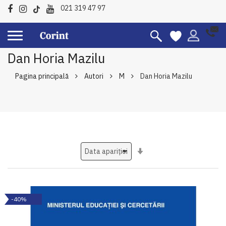
021 319 47 97
Dan Horia Mazilu
Pagina principală
Autori
M
Dan Horia Mazilu
Setati
ascendent
-40%