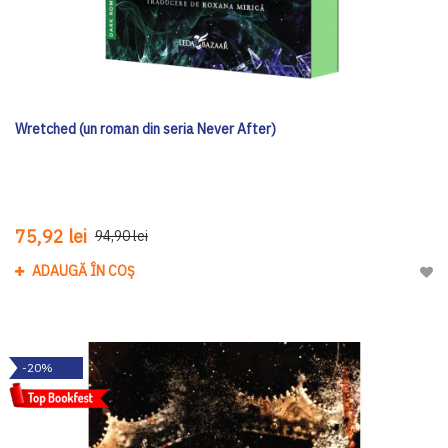
Wretched (un roman din seria Never After)
75,92 lei
94,90 lei
ADAUGĂ ÎN COȘ
Adau
-20%