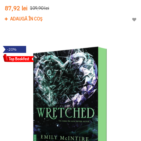
87,92 lei
109,90 lei
ADAUGĂ ÎN COȘ
Adau
-20%