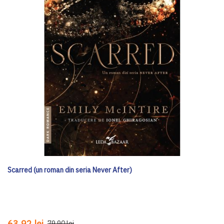
Scarred (un roman din seria Never After)
63,92 lei
79,90 lei