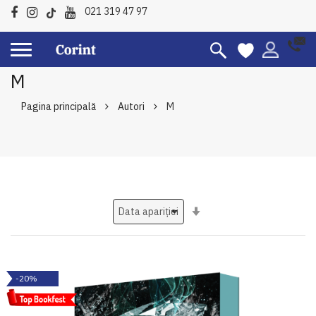
021 319 47 97
M
Pagina principală
Autori
M
Setati
ascendent
-20%