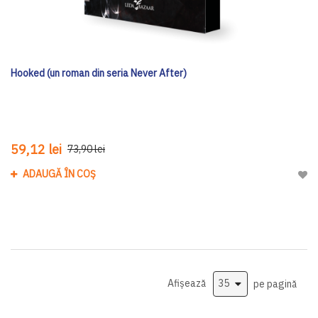
Hooked (un roman din seria Never After)
59,12 lei
73,90 lei
ADAUGĂ ÎN COȘ
Adau
Afișează
pe pagină