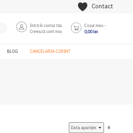
Contact
Intră în contul tău
Coşul meu
Creează cont nou
0,00 lei
BLOG
CANCELARIA CORINT
Setati
ascendent