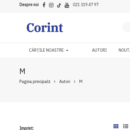
Despre noi
021 319 47 97
CĂRȚILE NOASTRE
AUTORI
NOUT
M
Pagina principală
Autori
M
Imprint