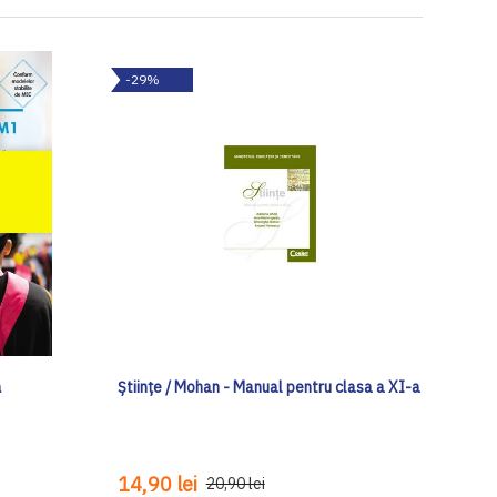
-29%
ă
Ştiinţe / Mohan - Manual pentru clasa a XI-a
14,90 lei
20,90 lei