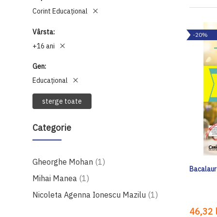
Corint Educaţional
Vârsta
-20%
+16 ani
Gen
Educațional
sterge toate
Categorie
produs
Gheorghe Mohan
1
Bacalaur
produs
Mihai Manea
1
produs
Nicoleta Agenna Ionescu Mazilu
1
46,32 l