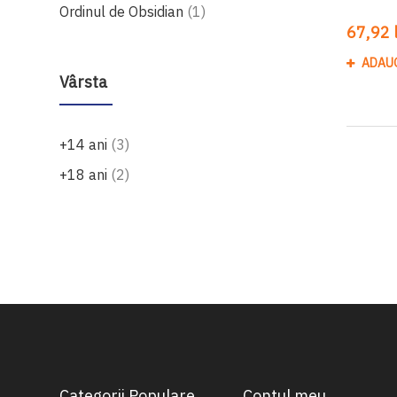
produs
Ordinul de Obsidian
1
67,92 l
ADAU
Vârsta
produse
+14 ani
3
produse
+18 ani
2
Categorii Populare
Contul meu