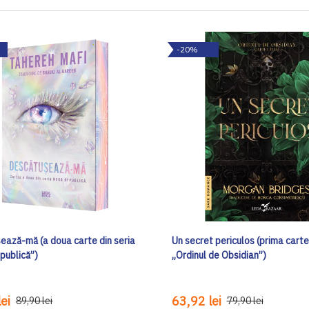
-20%
ează-mă (a doua carte din seria
Un secret periculos (prima carte
publică”)
„Ordinul de Obsidian”)
ei
63,92 lei
89,90 lei
79,90 lei