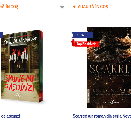
GĂ ÎN COȘ
ADAUGĂ ÎN COȘ
Adaugă
la
Lista
de
-20%
Dorinte
 ce ascunzi
Scarred (un roman din seria Neve