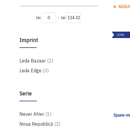
ADAU
lei
-
lei
-20%
Imprint
produse
Leda Bazaar
2
produse
Leda Edge
3
Serie
produs
Never After
1
Spune-mi
produse
Noua Republică
2