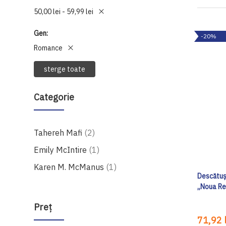
50,00 lei - 59,99 lei
Gen
-20%
Romance
sterge toate
Categorie
produse
Tahereh Mafi
2
produs
Emily McIntire
1
produs
Karen M. McManus
1
Descătuș
„Noua Re
Preţ
71,92 l