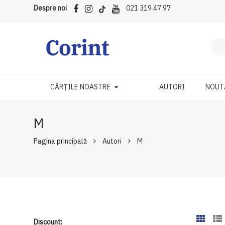
Despre noi
021 319 47 97
CĂRȚILE NOASTRE
AUTORI
NOUT
M
Pagina principală
Autori
M
Discount