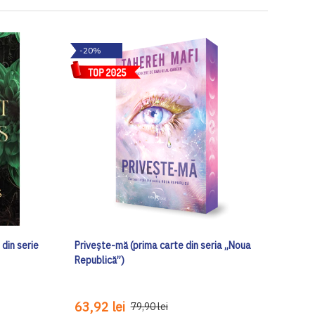
-20%
 din serie
Privește-mă (prima carte din seria „Noua
Republică”)
63,92 lei
79,90 lei