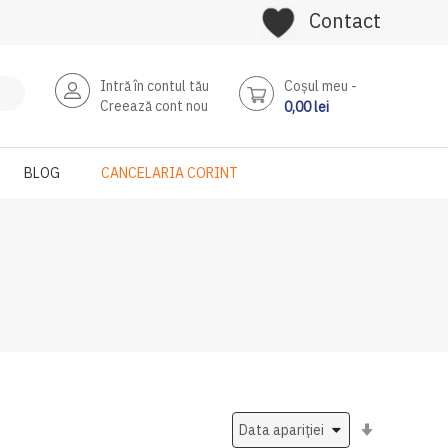
Contact
Intră în contul tău
Coşul meu
Creează cont nou
0,00 lei
BLOG
CANCELARIA CORINT
Setati
ascendent