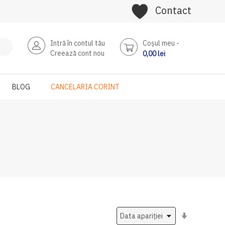
Contact
Intră în contul tău
Coşul meu
Creează cont nou
0,00 lei
BLOG
CANCELARIA CORINT
Setati
ascendent