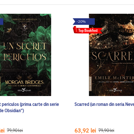
-20%
 periculos (prima carte din serie
Scarred (un roman din seria Neve
de Obsidian”)
ei
63,92 lei
79,90 lei
79,90 lei