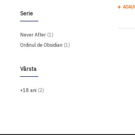
ADAU
Serie
produs
Never After
1
produs
Ordinul de Obsidian
1
Vârsta
produse
+18 ani
2