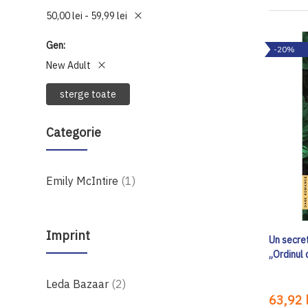
50,00 lei - 59,99 lei
Gen
-20%
New Adult
sterge toate
Categorie
produs
Emily McIntire
1
Imprint
Un secret
„Ordinul 
produse
Leda Bazaar
2
63,92 l