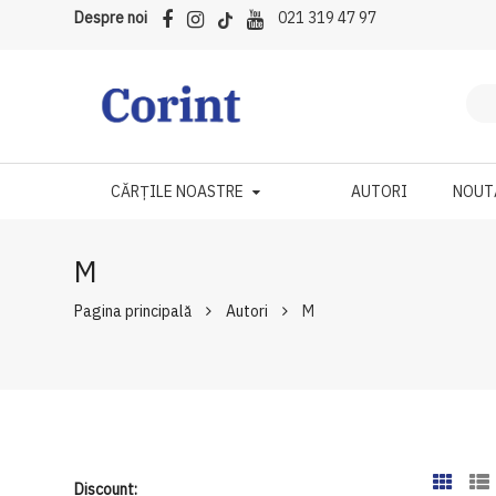
Despre noi
021 319 47 97
CĂRȚILE NOASTRE
AUTORI
NOUT
M
Pagina principală
Autori
M
Discount