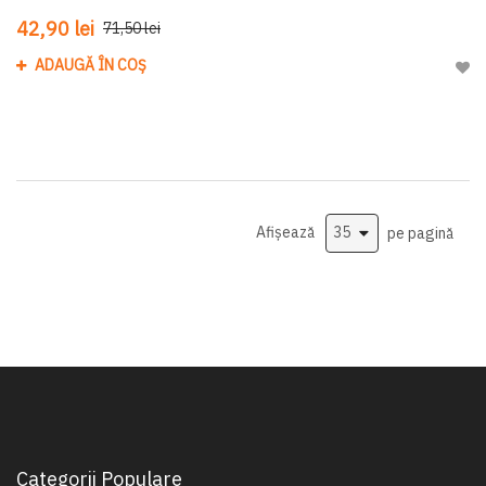
42,90 lei
71,50 lei
ADAUGĂ ÎN COȘ
Adau
Afișează
pe pagină
Categorii Populare