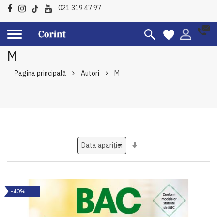
021 319 47 97
M
Pagina principală
Autori
M
Setati
ascendent
-40%