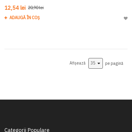
12,54 lei
20,90 lei
ADAUGĂ ÎN COȘ
Adau
Afișează
pe pagină
Categorii Populare