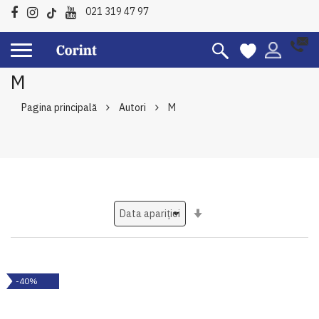
021 319 47 97
M
Pagina principală
Autori
M
Setati
ascendent
-40%