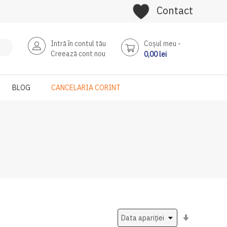
Contact
Intră în contul tău
Coşul meu
Creează cont nou
0,00 lei
BLOG
CANCELARIA CORINT
Setati
ascendent