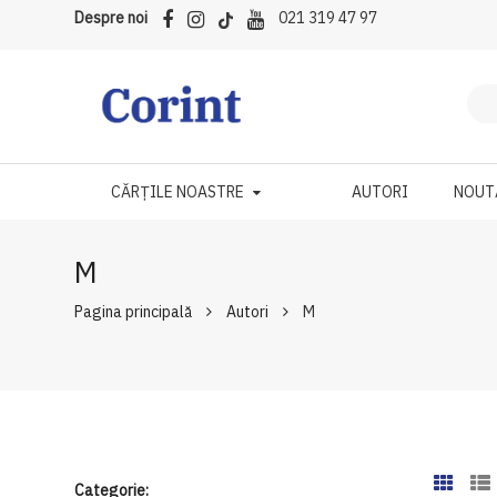
Despre noi
021 319 47 97
CĂRȚILE NOASTRE
AUTORI
NOUT
M
Pagina principală
Autori
M
Categorie