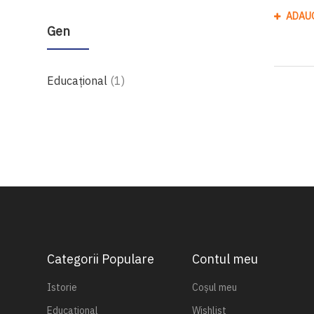
ADAU
Gen
produs
Educațional
1
Categorii Populare
Contul meu
Istorie
Coșul meu
Educațional
Wishlist