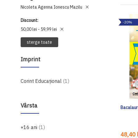
Nicoleta Agenna Ionescu Mazilu
Discount
-20%
50,00 lei - 59,99 lei
sterge toate
Imprint
produs
Corint Educaţional
1
Vârsta
Bacalaur
produs
+16 ani
1
48,40 l