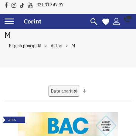
021 319 47 97
M
Pagina principală
Autori
M
Setati
ascendent
-40%