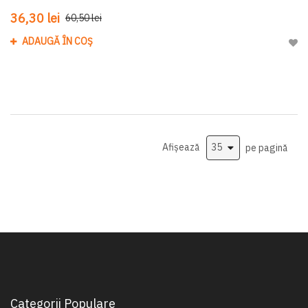
36,30 lei
60,50 lei
ADAUGĂ ÎN COȘ
Adau
Afișează
pe pagină
Categorii Populare