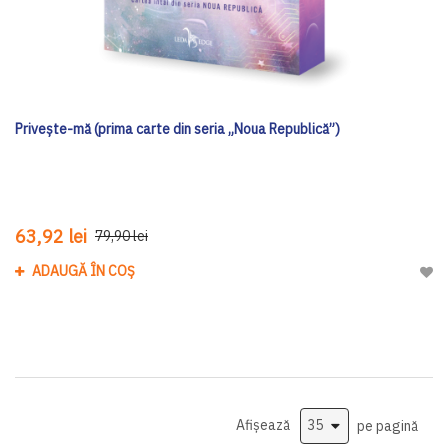
Privește-mă (prima carte din seria „Noua Republică”)
63,92 lei
79,90 lei
ADAUGĂ ÎN COȘ
Adau
Afișează
pe pagină