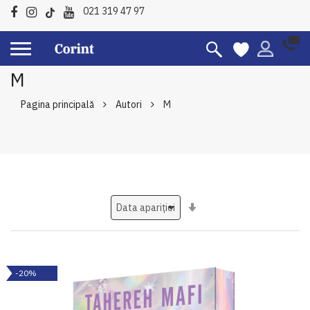
021 319 47 97
M
Pagina principală
Autori
M
Setati
ascendent
-20%