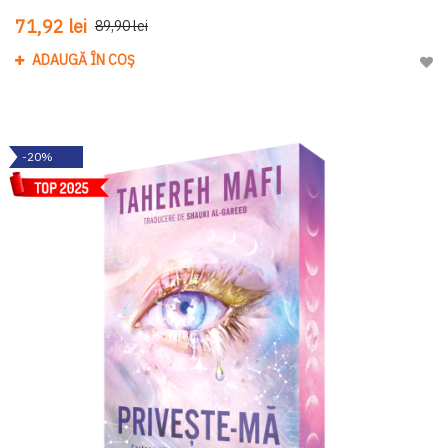
71,92 lei
89,90 lei
ADAUGĂ ÎN COȘ
Adau
-20%