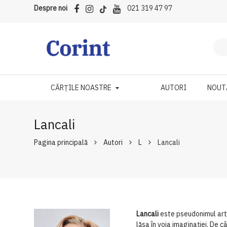
Despre noi
021 319 47 97
CĂRȚILE NOASTRE
AUTORI
NOUT
Lancali
Pagina principală
Autori
L
Lancali
Lancali
este pseudonimul artis
lăsa în voia imaginației. De c