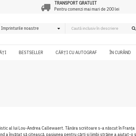
TRANSPORT GRATUIT
Pentru comenzi mai mari de 200 lei
ĂȚI
BESTSELLER
CĂRȚI CU AUTOGRAF
ÎN CURÂND
tic al lui Lou-Andrea Callewaert. Tânăra scriitoare s-a născut în Franța și
ând a învățat să citească, pasiunea pentru cărți și limbi străine a ajutat-o s