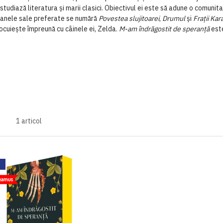
e studiază literatura și marii clasici. Obiectivul ei este să adune o comuni
omanele sale preferate se numără
Povestea slujitoarei
,
Drumul
și
Frații Ka
. Locuiește împreună cu câinele ei, Zelda.
M-am îndrăgostit de speranță
este
1
articol