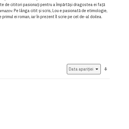
tate de cititori pasionați pentru a împărtăși dragostea ei față
ramazov
. Pe lânga citit și scris, Lou e pasionată de etimologie,
 primul ei roman, iar în prezent îl scrie pe cel de-al doilea.
Setati
ascendent