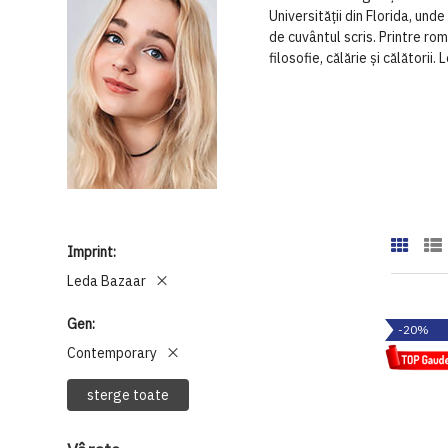
Universității din Florida, und
de cuvântul scris. Printre r
filosofie, călărie și călătorii
Imprint
Leda Bazaar
Gen
-20%
Contemporary
sterge toate