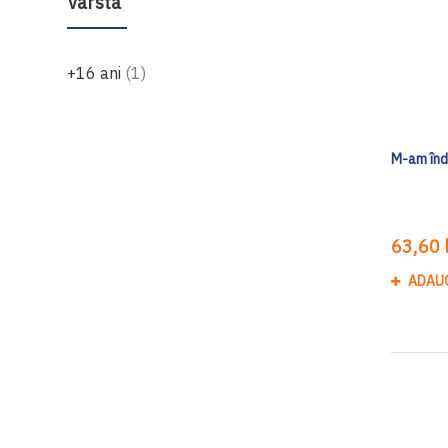
Vârsta
produs
+16 ani
1
M-am înd
63,60 l
ADAU