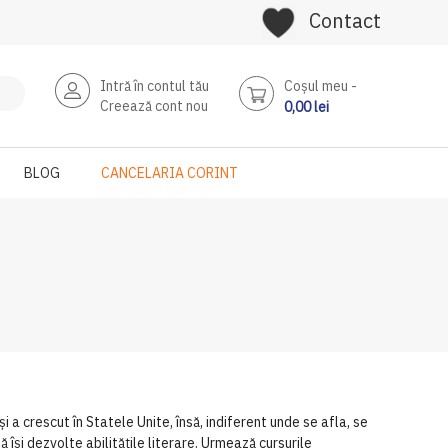
Contact
Intră în contul tău
Coşul meu
Creează cont nou
0,00 lei
BLOG
CANCELARIA CORINT
 a crescut în Statele Unite, însă, indiferent unde se afla, se
ă își dezvolte abilitățile literare. Urmează cursurile