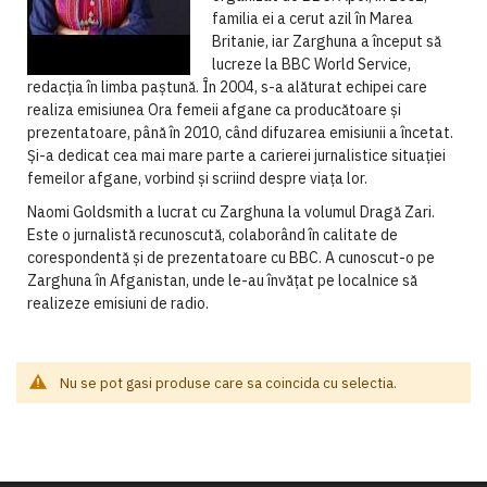
familia ei a cerut azil în Marea
Britanie, iar Zarghuna a început să
lucreze la BBC World Service,
redacția în limba paștună. În 2004, s-a alăturat echipei care
realiza emisiunea Ora femeii afgane ca producătoare și
prezentatoare, până în 2010, când difuzarea emisiunii a încetat.
Și-a dedicat cea mai mare parte a carierei jurnalistice situației
femeilor afgane, vorbind și scriind despre viața lor.
Naomi Goldsmith a lucrat cu Zarghuna la volumul Dragă Zari.
Este o jurnalistă recunoscută, colaborând în calitate de
corespondentă și de prezentatoare cu BBC. A cunoscut-o pe
Zarghuna în Afganistan, unde le-au învățat pe localnice să
realizeze emisiuni de radio.
Nu se pot gasi produse care sa coincida cu selectia.