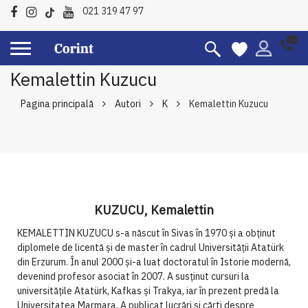
021 319 47 97
Kemalettin Kuzucu
Pagina principală
Autori
K
Kemalettin Kuzucu
KUZUCU, Kemalettin
KEMALETTIN KUZUCU s-a născut în Sivas în 1970 și a obținut
diplomele de licentă și de master în cadrul Universității Atatürk
din Erzurum. În anul 2000 și-a luat doctoratul în Istorie modernă,
devenind profesor asociat în 2007. A susținut cursuri la
universitățile Atatürk, Kafkas și Trakya, iar în prezent predă la
Universitatea Marmara. A publicat lucrări și cărti despre