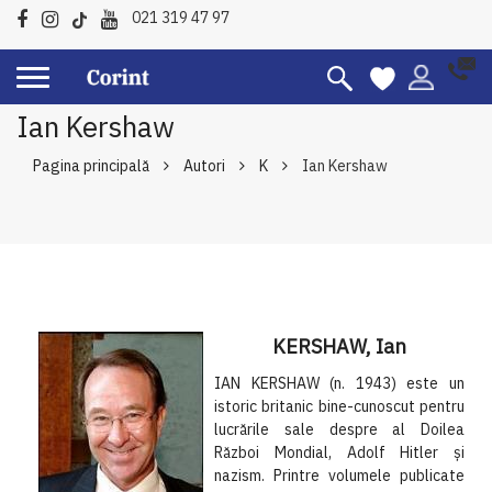
021 319 47 97
Ian Kershaw
Pagina principală
Autori
K
Ian Kershaw
KERSHAW, Ian
IAN KERSHAW (n. 1943) este un
istoric britanic bine-cunoscut pentru
lucrările sale despre al Doilea
Război Mondial, Adolf Hitler şi
nazism. Printre volumele publicate