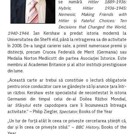
se numără
Hitler 1889-1936:
Hybris
;
Hitler 1936-1945:
Nemesis
;
Making Friends with
Hitler
şi
Fateful Choices: Ten
Decisions that Changed the World,
1940-1944
. Ian Kershaw a predat istoria modernă la
Universitatea din Sheffi eld, până la retragerea sa din activitate
în 2008. De-a lungul carierei sale, a primit numeroase premii şi
distincţii, precum Crucea Federală de Merit (Germania) sau
Medalia Norton Medlicott din partea Asociaţiei Istorice. Este
membru al Academiei Britanice şi al altor instituţii prestigioase
din lume.
„Această carte ar trebui să constituie o lectură obligatorie
pentru orice conducător care se gândeşte să îşi arunce ţara într-
un război. Kershaw este specialistul de necontestat în istoria
Germaniei din timpul celui de-al Doilea Război Mondial,
iar
Sfârşitul
este capodopera care îi încununează întreaga
activitate.” – Philip Ziegler,
Spectator
, Books of the Year
„Un tur de forţă atât în ceea ce priveşte cercetarea ştiinţifi că,
dar şi în ceea ce priveşte stilul.” –
BBC History
, Books of the
Year