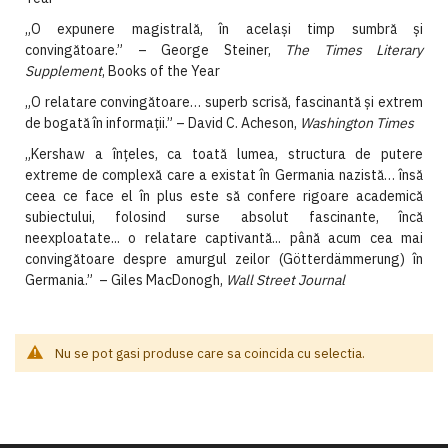
„O expunere magistrală, în acelaşi timp sumbră şi
convingătoare.” – George Steiner,
The Times Literary
Supplement
, Books of the Year
„O relatare convingătoare… superb scrisă, fascinantă şi extrem
de bogată în informaţii.” – David C. Acheson,
Washington Times
„Kershaw a înţeles, ca toată lumea, structura de putere
extreme de complexă care a existat în Germania nazistă… însă
ceea ce face el în plus este să confere rigoare academică
subiectului, folosind surse absolut fascinante, încă
neexploatate... o relatare captivantă... până acum cea mai
convingătoare despre amurgul zeilor (Götterdämmerung) în
Germania.” – Giles MacDonogh,
Wall Street Journal
Nu se pot gasi produse care sa coincida cu selectia.