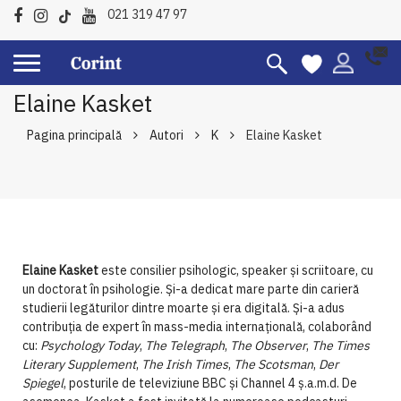
021 319 47 97
Elaine Kasket
Pagina principală
Autori
K
Elaine Kasket
Elaine Kasket
este consilier psihologic, speaker și scriitoare, cu
un doctorat în psihologie. Și-a dedicat mare parte din carieră
studierii legăturilor dintre moarte și era digitală. Și-a adus
contribuția de expert în mass-media internațională, colaborând
cu:
Psychology
Today
,
The Telegraph
,
The Observer
,
The Times
Literary Supplement
,
The Irish
Times
,
The Scotsman
,
Der
Spiegel
, posturile de televiziune BBC și Channel 4 ș.a.m.d. De