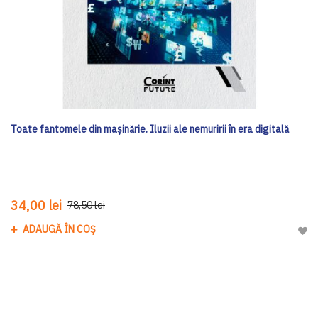
Toate fantomele din mașinărie. Iluzii ale nemuririi în era digitală
34,00 lei
78,50 lei
ADAUGĂ ÎN COȘ
Adau