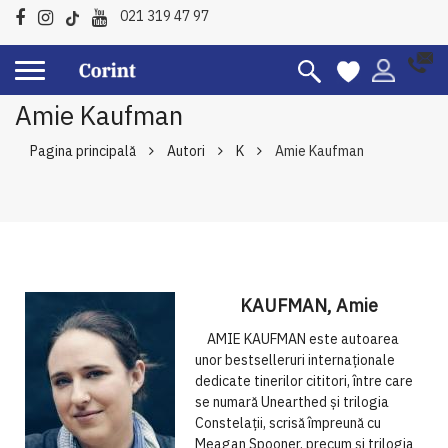
021 319 47 97
Amie Kaufman
Pagina principală
Autori
K
Amie Kaufman
KAUFMAN, Amie
AMIE KAUFMAN este autoarea
unor bestselleruri internaționale
dedicate tinerilor cititori, între care
se numară Unearthed și trilogia
Constelații, scrisă împreună cu
Meagan Spooner, precum și trilogia