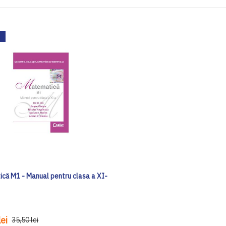
că M1 - Manual pentru clasa a XI-
ei
35,50 lei