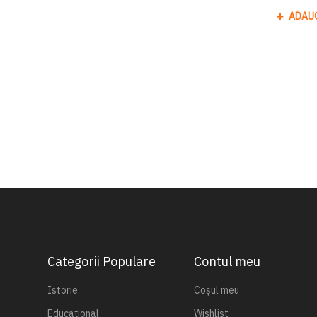
ADAU
Categorii Populare
Contul meu
Istorie
Coșul meu
Educațional
Wishlist