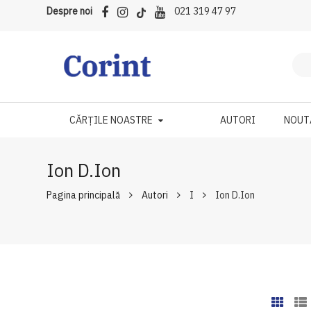
Despre noi
021 319 47 97
CĂRȚILE NOASTRE
AUTORI
NOUT
Ion D.Ion
Pagina principală
Autori
I
Ion D.Ion