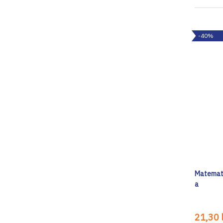
-40%
Matemati
a
21,30 l