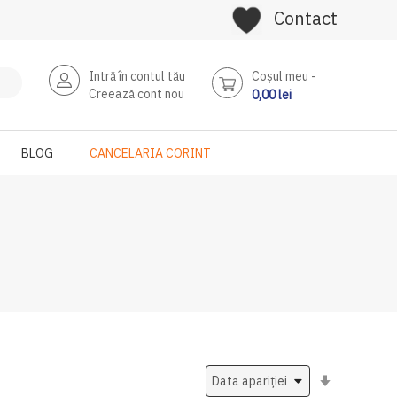
Contact
Intră în contul tău
Coşul meu
Creează cont nou
0,00 lei
BLOG
CANCELARIA CORINT
Setati
ascendent