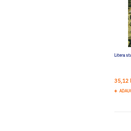
Litera st
35,12 l
ADAU