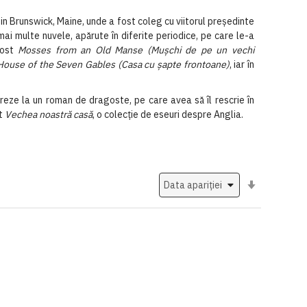
in Brunswick, Maine, unde a fost coleg cu viitorul preşedinte
ai multe nuvele, apărute în diferite periodice, pe care le-a
fost
Mosses from an Old Manse (Muşchi de pe un vechi
House of the Seven Gables (Casa cu şapte frontoane)
, iar în
creze la un roman de dragoste, pe care avea să îl rescrie în
at
Vechea noastră casă
, o colecţie de eseuri despre Anglia.
Setati
ascendent