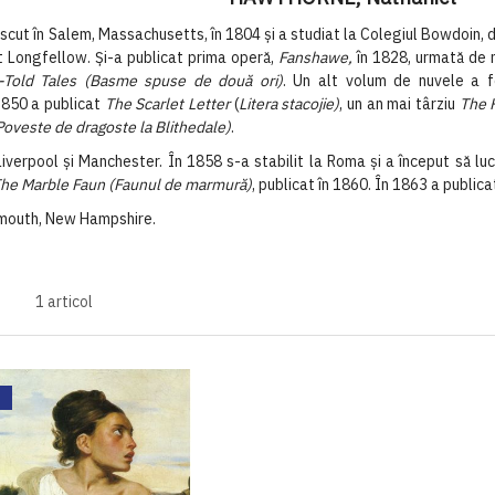
scut în Salem, Massachusetts, în 1804 şi a studiat la Colegiul Bowdoin, d
oet Longfellow. Şi-a publicat prima operă,
Fanshawe,
în 1828, urmată de m
-Told Tales (Basme spuse de două ori)
. Un alt volum de nuvele a 
1850 a publicat
The Scarlet Letter
(
Litera stacojie)
, un an mai târziu
The 
oveste de dragoste la Blithedale)
.
iverpool şi Manchester. În 1858 s-a stabilit la Roma şi a început să lu
he Marble Faun (Faunul de marmură)
, publicat în 1860. În 1863 a public
Plymouth, New Hampshire.
1
articol