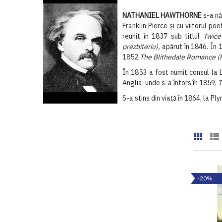
NATHANIEL HAWTHORNE
s-a nă
Franklin Pierce şi cu viitorul p
reunit în 1837 sub titlul
Twice
prezbiteriu),
apărut în 1846. În 
1852
The Blithedale Romance (P
În 1853 a fost numit consul la L
Anglia, unde s-a întors în 1859,
T
S-a stins din viaţă în 1864, la 
-20%