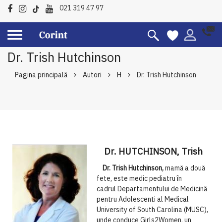
021 319 47 97
Dr. Trish Hutchinson
Pagina principală
Autori
H
Dr. Trish Hutchinson
Dr. HUTCHINSON, Trish
Dr. Trish Hutchinson,
mamă a
două
fete, este medic pediatru
în
cadrul
Departamentului de
Medicină
pentru Adolescenti
al Medical
University of South
Carolina (MUSC),
unde conduce
Girls2Women, un