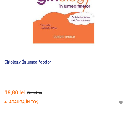
Girlology. În lumea fetelor
18,80 lei
23,50 lei
ADAUGĂ ÎN COȘ
Adau