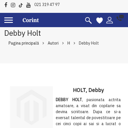
021 319 47 97
Debby Holt
Pagina principală
Autori
H
Debby Holt
HOLT, Debby
DEBBY HOLT
, pasionata actrita
amatoare, a visat din copilarie sa
devina scriitoare. Dupa ce si-a
exersat talentul de povestitoare pe
cei cinci copii ai sai si a lucrat o