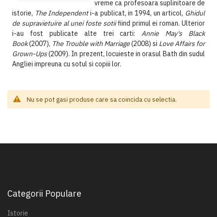
vreme ca profesoara suplinitoare de
istorie,
The Independent
i-a publicat, in 1994, un articol,
Ghidul
de supravietuire al unei foste sotii
fiind primul ei roman. Ulterior
i-au fost publicate alte trei carti:
Annie May's Black
Book
(2007),
The Trouble with Marriage
(2008) si
Love Affairs for
Grown-Ups
(2009). In prezent, locuieste in orasul Bath din sudul
Angliei impreuna cu sotul si copiii lor.
Nu se pot gasi produse care sa coincida cu selectia.
Categorii Populare
Istorie