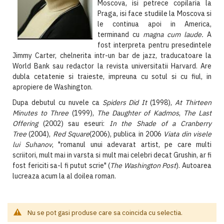
Moscova, isi petrece copilaria la
Praga, isi face studiile la Moscova si
le continua apoi in America,
terminand cu
magna cum laude.
A
fost interpreta pentru presedintele
Jimmy Carter, chelnerita intr-un bar de jazz, traducatoare la
World Bank sau redactor la revista universitatii Harvard. Are
dubla cetatenie si traieste, impreuna cu sotul si cu fiul, in
apropiere de Washington.
Dupa debutul cu nuvele ca
Spiders Did It
(1998),
At Thirteen
Minutes to Three
(1999),
The Daughter of Kadmos
,
The Last
Offering
(2002) sau eseuri:
In the Shade of a Cranberry
Tree
(2004),
Red Square
(2006), publica in 2006
Viata din visele
lui Suhanov
, "romanul unui adevarat artist, pe care multi
scriitori, mult mai in varsta si mult mai celebri decat Grushin, ar fi
fost fericiti sa-l fi putut scrie" (
The Washington Post
). Autoarea
lucreaza acum la al doilea roman.
Nu se pot gasi produse care sa coincida cu selectia.