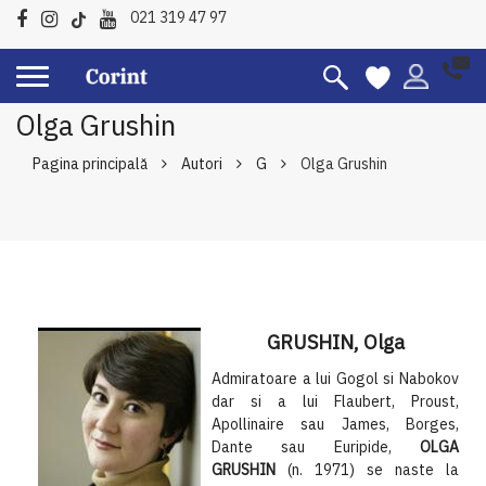
021 319 47 97
Olga Grushin
Pagina principală
Autori
G
Olga Grushin
GRUSHIN, Olga
Admiratoare a lui Gogol si Nabokov
dar si a lui Flaubert, Proust,
Apollinaire sau James, Borges,
Dante sau Euripide,
OLGA
GRUSHIN
(n. 1971) se naste la