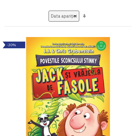
Setati
ascendent
-20%