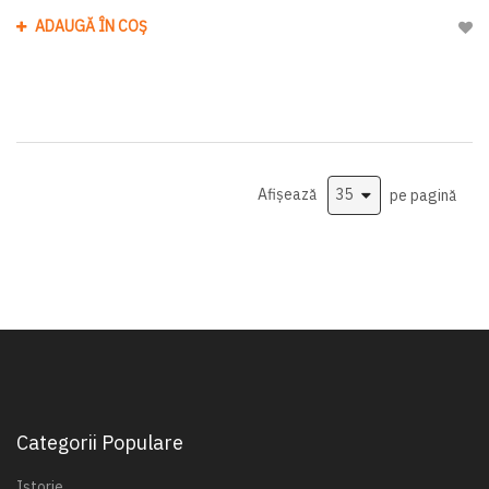
ADAUGĂ ÎN COȘ
Adau
Afișează
pe pagină
Categorii Populare
Istorie