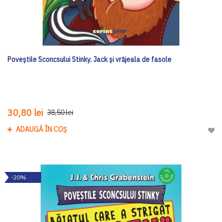
Poveștile Sconcsului Stinky. Jack și vrăjeala de fasole
30,80 lei
38,50 lei
ADAUGĂ ÎN COȘ
Adau
-20%