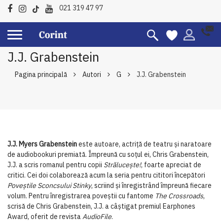
021 319 47 97
J.J. Grabenstein
Pagina principală
Autori
G
J.J. Grabenstein
J.J. Myers Grabenstein
este autoare, actriță de teatru și naratoare
de audiobookuri premiată. Împreună cu soțul ei, Chris Grabenstein,
J.J. a scris romanul pentru copii
Strălucește!
, foarte apreciat de
critici. Cei doi colaborează acum la seria pentru cititori începători
Poveștile Sconcsului Stinky
, scriind și înregistrând împreună fiecare
volum. Pentru înregistrarea poveștii cu fantome
The Crossroads
,
scrisă de Chris Grabenstein, J.J. a câștigat premiul Earphones
Award, oferit de revista
AudioFile
.