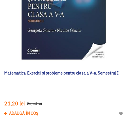
Matematică. Exerciţii şi probleme pentru clasa a V-a. Semestrul I
21,20 lei
26,50 lei
ADAUGĂ ÎN COȘ
Adau