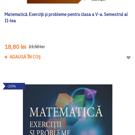
Matematică. Exerciţii şi probleme pentru clasa a V-a. Semestrul al
II-lea
18,80 lei
23,50 lei
ADAUGĂ ÎN COȘ
Adau
-20%