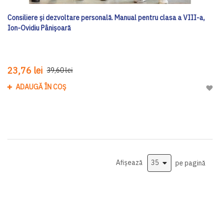
Consiliere și dezvoltare personală. Manual pentru clasa a VIII-a,
Ion-Ovidiu Pânișoară
23,76 lei
39,60 lei
ADAUGĂ ÎN COȘ
Adau
Afișează
pe pagină