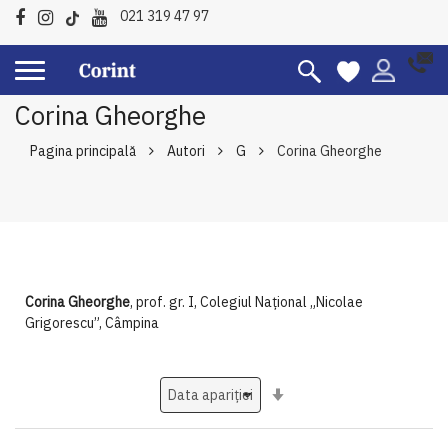
021 319 47 97
Corina Gheorghe
Pagina principală
Autori
G
Corina Gheorghe
Corina Gheorghe
, prof. gr. I, Colegiul Național „Nicolae
Grigorescu”, Câmpina
Setati
ascendent