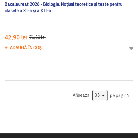
Bacalaureat 2026 - Biologie. Noțiuni teoretice și teste pentru
clasele a XI-a și a XII-a
42,90 lei
71,50 lei
ADAUGĂ ÎN COȘ
Adau
Afișează
pe pagină