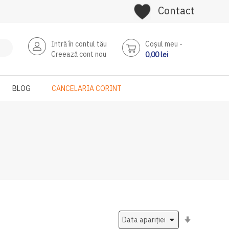
Contact
Intră în contul tău
Coşul meu
Creează cont nou
0,00 lei
BLOG
CANCELARIA CORINT
Setati
ascendent