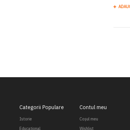
ADAU
Categorii Populare
Contul meu
Istorie
Coșul meu
Educațional
Wishlist