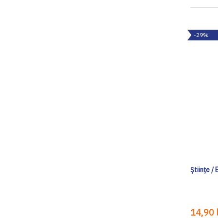
-29%
Ştiinţe /
14,90 l