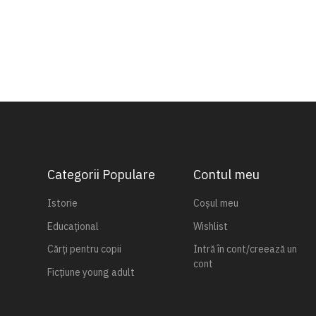
Categorii Populare
Contul meu
Istorie
Coșul meu
Educațional
Wishlist
Cărți pentru copii
Intră în cont/creează un
cont
Ficțiune young adult