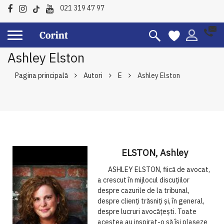
021 319 47 97
Ashley Elston
Pagina principală
Autori
E
Ashley Elston
ELSTON, Ashley
ASHLEY ELSTON, fiică de avocat,
a crescut în mijlocul discuțiilor
despre cazurile de la tribunal,
despre clienți trăsniți și, în general,
despre lucruri avocățești. Toate
acestea au inspirat-o să își plaseze