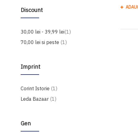
ADAU
Discount
produs
30,00 lei
-
39,99 lei
1
produs
70,00 lei
si peste
1
Imprint
produs
Corint Istorie
1
produs
Leda Bazaar
1
Gen