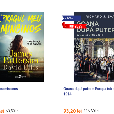
-20%
eu mincinos
Goana după putere. Europa între
1914
ei
93,20 lei
63,50 lei
116,50 lei