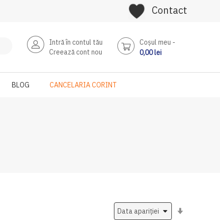
Contact
Intră în contul tău
Coşul meu
Creează cont nou
0,00 lei
BLOG
CANCELARIA CORINT
Setati
ascendent