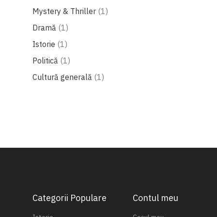
produs
Mystery & Thriller
1
produs
Dramă
1
produs
Istorie
1
produs
Politică
1
produs
Cultură generală
1
Categorii Populare
Contul meu