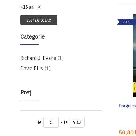
+16 ani
sterge toate
-20%
Categorie
produs
Richard J. Evans
1
produs
David Ellis
1
Preţ
Dragul m
lei
-
lei
50,80 l