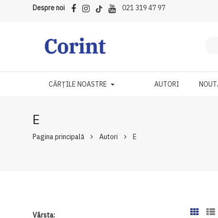
Despre noi
021 319 47 97
CĂRȚILE NOASTRE
AUTORI
NOUT
E
Pagina principală
Autori
E
Vârsta