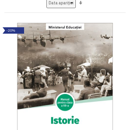
Setati
ascendent
-20%