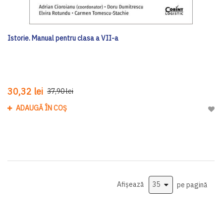
Istorie. Manual pentru clasa a VII-a
30,32 lei
37,90 lei
ADAUGĂ ÎN COȘ
Adau
Afișează
pe pagină