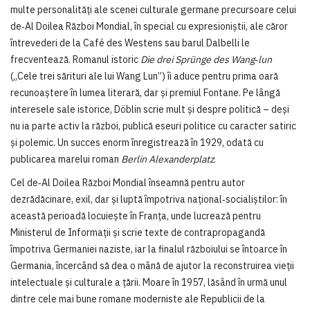
multe personalități ale scenei culturale germane precursoare celui
de‑Al Doilea Război Mondial, în special cu expresioniștii, ale căror
întrevederi de la Café des Westens sau barul Dalbelli le
frecventează. Romanul istoric
Die drei Sprünge des Wang‑lun
(„Cele trei sărituri ale lui Wang Lun”) îi aduce pentru prima oară
recunoaștere în lumea literară, dar și premiul Fontane. Pe lângă
interesele sale istorice, Döblin scrie mult și despre politică – deși
nu ia parte activ la război, publică eseuri politice cu caracter satiric
și polemic. Un succes enorm înregistrează în 1929, odată cu
publicarea marelui roman
Berlin Alexanderplatz
.
Cel de‑Al Doilea Război Mondial înseamnă pentru autor
dezrădăcinare, exil, dar și luptă împotriva național‑socialiștilor: în
această perioadă locuiește în Franța, unde lucrează pentru
Ministerul de Informații și scrie texte de contrapropagandă
împotriva Germaniei naziste, iar la finalul războiului se întoarce în
Germania, încercând să dea o mână de ajutor la reconstruirea vieții
intelectuale și culturale a țării. Moare în 1957, lăsând în urmă unul
dintre cele mai bune romane moderniste ale Republicii de la