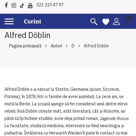
021 319 47 97
Alfred Döblin
Pagina principală
Autori
D
Alfred Döblin
Alfred Döblin s‑a născut la Stettin, Germania (acum, Szczecin,
Polonia), în 1878, într‑o familie de evrei asimilați. La zece ani, se
mută la Berlin. La școală ajunge să fie considerat unul dintre elevii
rebeli, însă Döblin citește mult, atât literatură, cât și filosofie, iar
până să își încheie studiile, scrie deja primul roman,
Jagende Rosse
.
La facultate, studiază medicina, interesele lui fiind neurologia și
psihiatria. Întâlnirea cu Herwarth Walden îl pune în contact cu mai